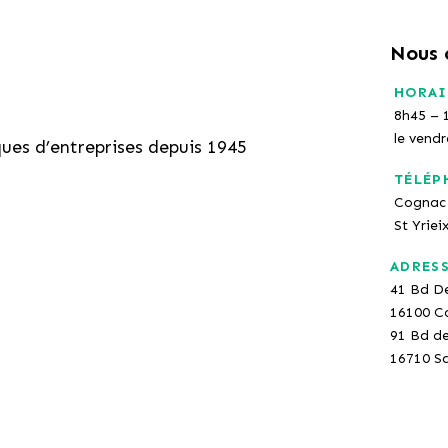
Nous 
HORAI
8h45 – 
le vend
ques d’entreprises depuis 1945
TÉLÉP
Cognac 
St Yriei
ADRES
41 Bd D
16100 C
91 Bd d
16710 Sa