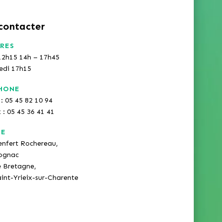
contacter
RES
12h15 14h – 17h45
redi 17h15
HONE
: 05 45 82 10 94
x : 05 45 36 41 41
SE
enfert Rochereau,
ognac
e Bretagne,
int-Yrieix-sur-Charente