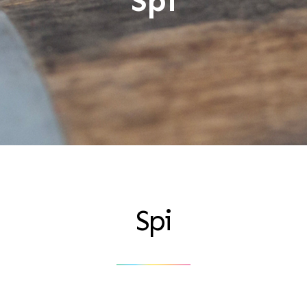
Spi
Spi