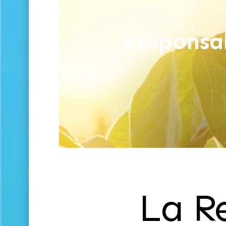
Responsab
La Re