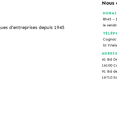
Nous 
HORAI
8h45 – 
le vend
ques d’entreprises depuis 1945
TÉLÉP
Cognac 
St Yriei
ADRES
41 Bd D
16100 C
91 Bd d
16710 Sa