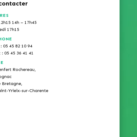
contacter
RES
12h15 14h – 17h45
redi 17h15
HONE
: 05 45 82 10 94
x : 05 45 36 41 41
SE
enfert Rochereau,
ognac
e Bretagne,
int-Yrieix-sur-Charente