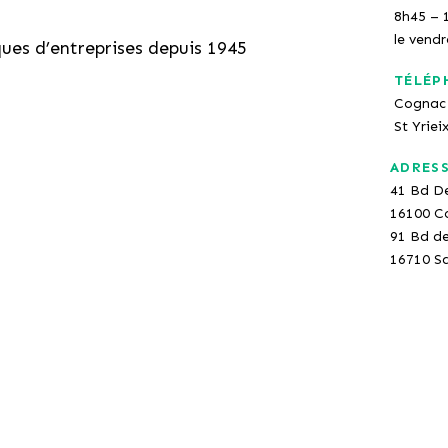
8h45 – 
le vend
ques d’entreprises depuis 1945
TÉLÉP
Cognac 
St Yriei
ADRES
41 Bd D
16100 C
91 Bd d
16710 Sa