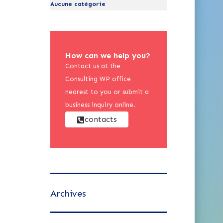
Aucune catégorie
How can we help you?
Contact us at the
Consulting WP office
nearest to you or submit a
business inquiry online.
contacts
Archives