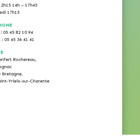
12h15 14h – 17h45
redi 17h15
HONE
: 05 45 82 10 94
x : 05 45 36 41 41
SE
enfert Rochereau,
ognac
e Bretagne,
int-Yrieix-sur-Charente