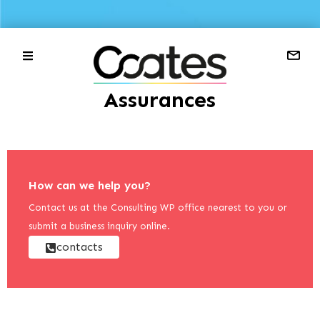
Assurances
How can we help you?
Contact us at the Consulting WP office nearest to you or
submit a business inquiry online.
contacts