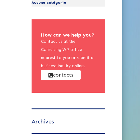
Aucune catégorie
How can we help you?
Contact us at the
Consulting WP office
nearest to you or submit a
business inquiry online.
contacts
Archives