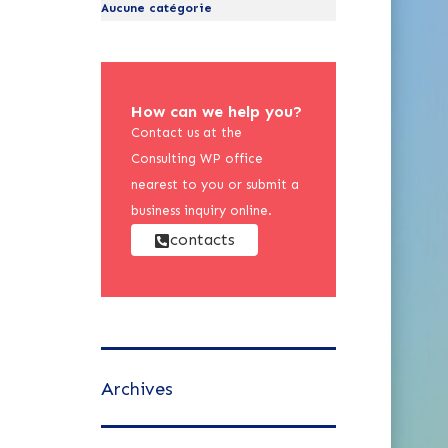
Aucune catégorie
How can we help you?
Contact us at the
Consulting WP office
nearest to you or submit a
business inquiry online.
contacts
Archives